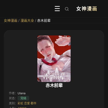
☰
女神漫画
女神漫画
/
漫画大全
/
赤木前辈
赤木前辈
作者：
UIana
状态：
完结
类别：
彩虹
恋爱
都市