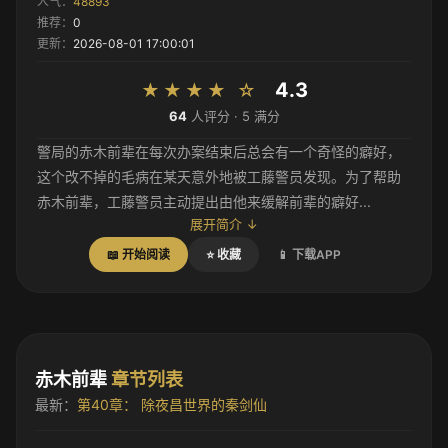
人气：
48893
推荐：
0
更新：
2026-08-01 17:00:01
4.3
★★★★ ☆
64
人评分 ·
5
满分
警局的赤木前辈在每次办案结束后总会有一个奇怪的癖好，
这个改不掉的毛病在某天意外地被工藤警员发现。为了帮助
赤木前辈，工藤警员主动提出由他来缓解前辈的癖好...
展开简介 ↓
📖 开始阅读
⭐ 收藏
📱 下载APP
赤木前辈
章节列表
最新：
第40章： 除夜昌世界的秦剑仙