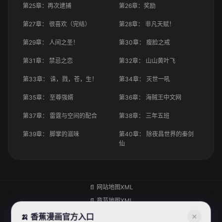
第25章：再次逮捕
第26章：奖励
第27章： 很喜欢（完结）
第28章： 非凡天赋！
第29章： 人间之圣！
第30章： 瘦脸之戒
第31章： 禁忌之恋
第32章： 山山黄叶飞
第33章： 诛，戮，苍，生！
第34章： 灭世一吼
第35章： 至尊强婿
第36章： 海贼王中文网
第37章： 雷霆与空间的配合
第38章： 三年五班
第39章： 脚掌的滋味
第40章： 除夜昌世界的秦剑
仙
📄 网站地图XML
📄 章节地图XML
📄 百度地图XML
🍌 香蕉漫画官方入口
✕