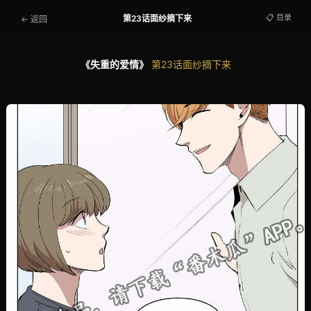
📋 目录
第23话面纱摘下来
← 返回
《失重的爱情》
第23话面纱摘下来